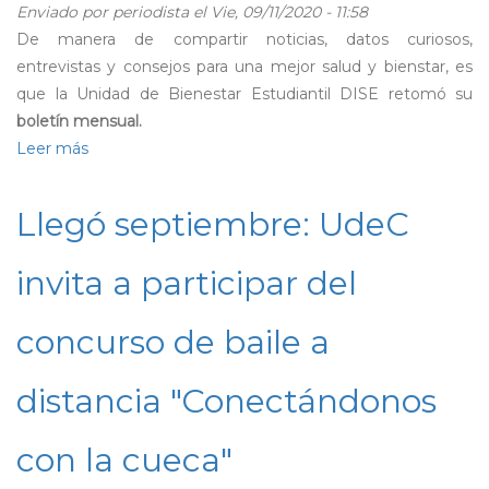
horas
Enviado por
periodista
el Vie, 09/11/2020 - 11:58
médicas
De manera de compartir noticias, datos curiosos,
entrevistas y consejos para una mejor salud y bienstar, es
que la Unidad de Bienestar Estudiantil DISE retomó su
boletín mensual.
Leer más
sobre
Consejos
y
Llegó septiembre: UdeC
noticias:
Vuelve
invita a participar del
el
Boletín
concurso de baile a
de
la
distancia "Conectándonos
Unidad
de
Bienestar
con la cueca"
DISE