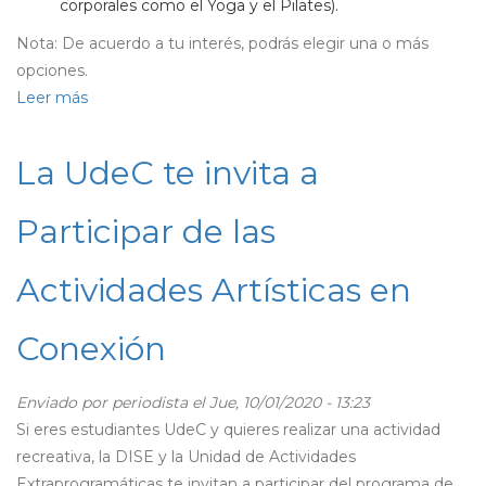
corporales como el Yoga y el Pilates).
Nota: De acuerdo a tu interés, podrás elegir una o más
opciones.
Leer más
sobre
Desde
el
La UdeC te invita a
5
de
Participar de las
octubre
comenzamos
Actividades Artísticas en
con
nuestros
Conexión
3
talleres
deportivos
Enviado por
periodista
el Jue, 10/01/2020 - 13:23
online
Si eres estudiantes UdeC y quieres realizar una actividad
para
recreativa, la DISE y la Unidad de Actividades
nuestra
Extraprogramáticas te invitan a participar del programa de