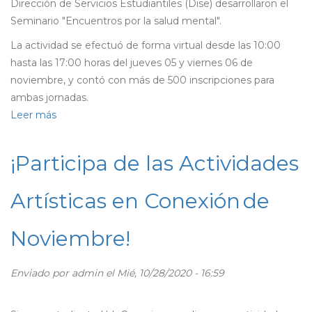
Dirección de Servicios Estudiantiles (Dise) desarrollaron el
Seminario "Encuentros por la salud mental".
La actividad se efectuó de forma virtual desde las 10:00
hasta las 17:00 horas del jueves 05 y viernes 06 de
noviembre, y contó con más de 500 inscripciones para
ambas jornadas.
Leer más
sobre
Especialistas
se
¡Participa de las Actividades
reunieron
en
Artísticas en Conexión de
seminario
para
Noviembre!
abordar
el
cuidado
Enviado por
admin
el Mié, 10/28/2020 - 16:59
de
la