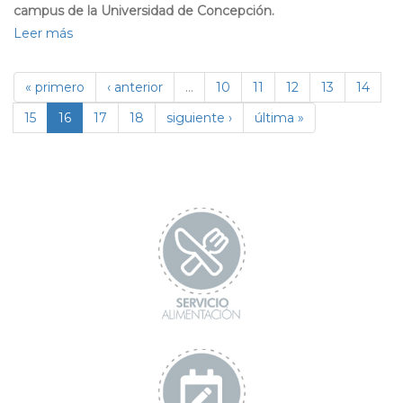
campus de la Universidad de Concepción.
Leer más
sobre
DISE
y
« primero
‹ anterior
…
10
11
12
13
14
CADE
15
16
17
18
siguiente ›
última »
realizan
primera
reunión
online
con
representantes
de
los
y
las
estudiantes
UdeC