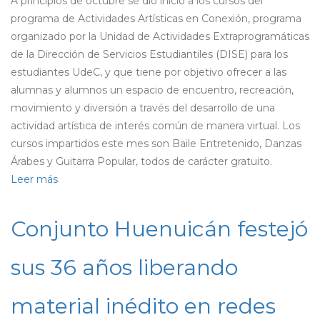
A principios de octubre se dio inicio a los cursos del
programa de Actividades Artísticas en Conexión, programa
organizado por la Unidad de Actividades Extraprogramáticas
de la Dirección de Servicios Estudiantiles (DISE) para los
estudiantes UdeC, y que tiene por objetivo ofrecer a las
alumnas y alumnos un espacio de encuentro, recreación,
movimiento y diversión a través del desarrollo de una
actividad artística de interés común de manera virtual. Los
cursos impartidos este mes son Baile Entretenido, Danzas
Árabes y Guitarra Popular, todos de carácter gratuito.
Leer más
sobre
Actividades
Artísticas
Conjunto Huenuicán festejó
en
Conexión
sus 36 años liberando
inician
con
material inédito en redes
alta