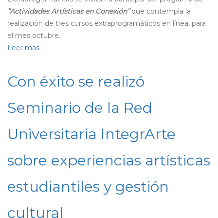
comunidad
“Actividades Artísticas en Conexión”
que contempla la
UdeC
realización de tres cursos extraprogramáticos en línea, para
el mes octubre.
Leer más
sobre
La
UdeC
Con éxito se realizó
te
invita
Seminario de la Red
a
Participar
Universitaria IntegrArte
de
las
sobre experiencias artísticas
Actividades
Artísticas
en
estudiantiles y gestión
Conexión
cultural