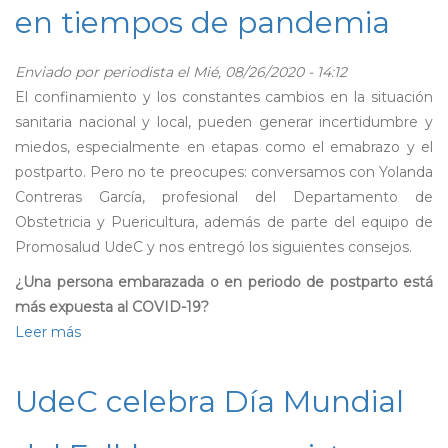
en tiempos de pandemia
del
concurso
de
Enviado por
periodista
el Mié, 08/26/2020 - 14:12
baile
El confinamiento y los constantes cambios en la situación
a
sanitaria nacional y local, pueden generar incertidumbre y
distancia
miedos, especialmente en etapas como el emabrazo y el
"Conectándonos
postparto. Pero no te preocupes: conversamos con Yolanda
con
Contreras García, profesional del Departamento de
la
Obstetricia y Puericultura, además de parte del equipo de
cueca"
Promosalud UdeC y nos entregó los siguientes consejos.
¿Una persona embarazada o en periodo de postparto está
más expuesta al COVID-19?
Leer más
sobre
PromoSalud:
Consejos
UdeC celebra Día Mundial
para
el