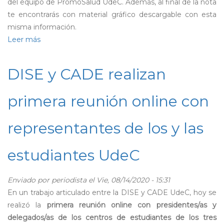
del equipo de PromoSalud UdeC. Además, al final de la nota
te encontrarás con material gráfico descargable con esta
misma información.
Leer más
sobre
PromoSalud:
¿Cómo
DISE y CADE realizan
podemos
estar
primera reunión online con
mejor
durante
representantes de los y las
el
confinamiento?
estudiantes UdeC
Enviado por
periodista
el Vie, 08/14/2020 - 15:31
En un trabajo articulado entre la DISE y CADE UdeC, hoy se
realizó la
primera reunión online con presidentes/as y
delegados/as de los centros de estudiantes de los tres