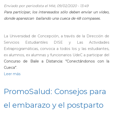
Enviado por
periodista
el Mié, 09/02/2020 - 13:49
Para participar, los interesados sólo deben enviar un video,
donde aparezcan bailando una cueca de 48 compases.
La Universidad de Concepción, a través de la Dirección de
Servicios Estudiantiles DISE y Las Actividades
Extraprogramáticas, convoca a todos los y las estudiantes,
ex alumnos, ex alumnas y funcionarios UdeC a participar del
Concurso de Baile a Distancia: “Conectándonos con la
Cueca”
.
Leer más
sobre
Llegó
septiembre:
PromoSalud: Consejos para
UdeC
invita
el embarazo y el postparto
a
participar