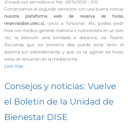
Distancia
Enviado por
periodista
el Mar, 09/15/2020 - 11:10
de
Comenzamos el segundo semestre con una buena noticia:
la
nuestra plataforma web de reserva de horas,
UdeC
reservasdise.udec.cl,
volvió a funcionar. Ahí, podrás pedir
hora con médico general, matrona o nutricionista en un solo
clic; la atención será brindada a distancia, vía Teams.
Recuerda que los primeros días puede estar lento el
sistema por sobredemanda y que, su se agotan las horas,
estas se renuevan en la medianoche.
Leer más
sobre
Vuelve
a
Consejos y noticias: Vuelve
funcionar
nuestra
el Boletín de la Unidad de
plataforma
de
Bienestar DISE
reserva
de