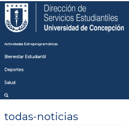
Pasar
Toggle
al
high
contenido
contrast
principal
Actividades Extraprogramáticas
Bienestar Estudiantil
Deportes
Salud
todas-noticias