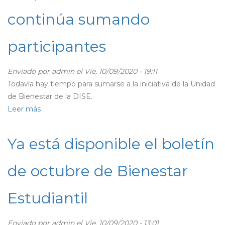
años
continúa sumando
liberando
material
participantes
inédito
en
redes
Enviado por
admin
el Vie, 10/09/2020 - 19:11
sociales
Todavía hay tiempo para sumarse a la iniciativa de la Unidad
de Bienestar de la DISE.
Leer más
sobre
Exitosa
Feria
Ya está disponible el boletín
Virtual
de
de octubre de Bienestar
Emprendedores
UdeC
Estudiantil
continúa
sumando
participantes
Enviado por
admin
el Vie, 10/09/2020 - 13:01