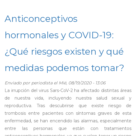
UdeC
celebra
Anticonceptivos
Día
Mundial
hormonales y COVID-19:
del
Folklore
¿Qué riesgos existen y qué
con
registros
medidas podemos tomar?
del
BafoUdeC
y
Enviado por
periodista
el Mié, 08/19/2020 - 13:06
el
La irrupción del virus Sars-CoV-2 ha afectado distintas áreas
Conjunto
de nuestra vida, incluyendo nuestra salud sexual y
Huenuicán
reproductiva. Tras descubrirse que existe riesgo de
trombosis entre pacientes con síntomas graves de esta
enfermedad, se han encendido las alarmas, especialmente
entre las personas que están con tratamientos
anticonceptivos hormonales, ya que suelen tener un riesgo