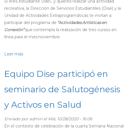
Si eres estudiante UdeC y quieres realizar una actividad
salud
recreativa, la Dirección de Servicios Estudiantiles (Dise) y la
mental
Unidad de Actividades Extraprogramáticas te invitan a
en
participar del programa de
“Actividades Artísticas en
estudiantes
Conexión”
que contempla la realización de tres cursos en
línea para el mes noviembre.
Leer más
sobre
¡Participa
de
Equipo Dise participó en
las
Actividades
seminario de Salutogénesis
Artísticas
en
y Activos en Salud
Conexión de
Noviembre!
Enviado por
admin
el Mié, 10/28/2020 - 16:06
En el contexto de celebración de la cuarta Semana Nacional