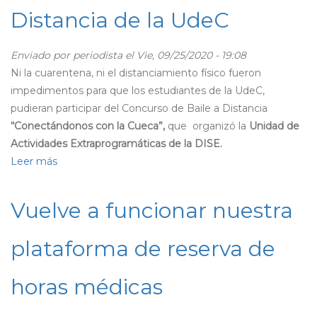
de
Distancia de la UdeC
la
Red
Universitaria
Enviado por
periodista
el Vie, 09/25/2020 - 19:08
IntegrArte
Ni la cuarentena, ni el distanciamiento físico fueron
sobre
impedimentos para que los estudiantes de la UdeC,
experiencias
pudieran participar del Concurso de Baile a Distancia
artísticas
“Conectándonos con la Cueca”,
que organizó la
Unidad de
estudiantiles
Actividades Extraprogramáticas de la DISE.
y
Leer más
sobre
gestión
Conoce
cultural
los
Vuelve a funcionar nuestra
resultados
del
plataforma de reserva de
Concurso
de
horas médicas
Cueca
a