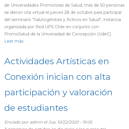
de Universidades Promotoras de Salud, más de 50 personas
se dieron cita virtual el jueves 28 de octubre para participar
del seminario “Salutogénesis y Activos en Salud”, instancia
organizada por Red UPS Chile en conjunto con
PromoSalud de la Universidad de Concepción (UdeC).
Leer más
sobre
Equipo
Dise
Actividades Artísticas en
participó
en
Conexión inician con alta
seminario
de
participación y valoración
Salutogénesis
y
de estudiantes
Activos
en
Salud
Enviado por
admin
el Jue, 10/22/2020 - 19:05