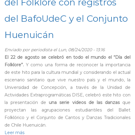
del Folklore con registros
embarazo
y
del BafoUdeC y el Conjunto
el
postparto
Huenuicán
en
tiempos
de
Enviado por
periodista
el Lun, 08/24/2020 - 13:16
pandemia
El 22 de agosto se celebró en todo el mundo el “Día del
Folklore”.
Y como una forma de reconocer la importancia
de este hito para la cultura mundial y considerando el actual
escenario sanitario que vive nuestro país y el mundo, la
Universidad de Concepción, a través de la Unidad de
Actividades Extraprogramáticas DISE, celebró este hito con
la presentación de
una serie videos de las danzas
que
proyectan las agrupaciones estudiantiles del Ballet
Folklórico y el Conjunto de Cantos y Danzas Tradicionales
de Chile Huenuicán.
Leer más
sobre