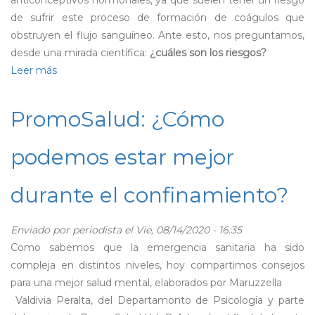
de sufrir este proceso de formación de coágulos que
obstruyen el flujo sanguíneo. Ante esto, nos preguntamos,
desde una mirada científica:
¿cuáles son los riesgos?
Leer más
sobre
Anticonceptivos
hormonales
PromoSalud: ¿Cómo
y
COVID-
podemos estar mejor
19:
¿Qué
durante el confinamiento?
riesgos
existen
y
Enviado por
periodista
el Vie, 08/14/2020 - 16:35
qué
Como sabemos que la emergencia sanitaria ha sido
medidas
compleja en distintos niveles, hoy compartimos consejos
podemos
para una mejor salud mental, elaborados por Maruzzella
tomar?
Valdivia Peralta, del Departamonto de Psicología y parte